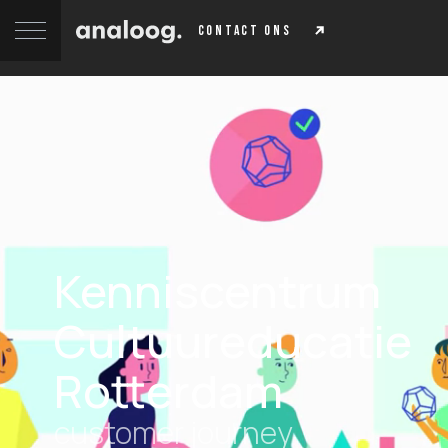
contact ons
Kenniscentrum
Cultuureducatie
Rotterdam
customer journey