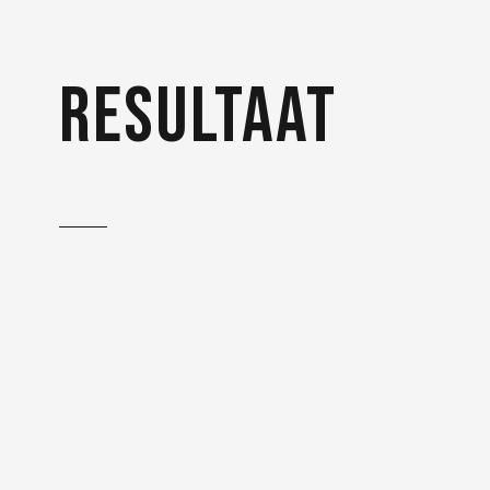
resultaat
Met een snufje
voedselsymboliek kan hun
klant