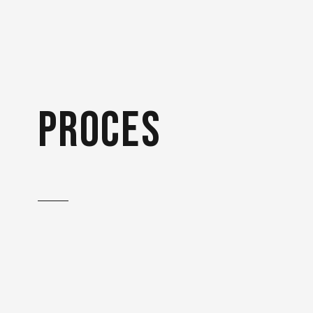
proces
Het creatieproces van een
animatie heeft zijn eigen
klantreis.