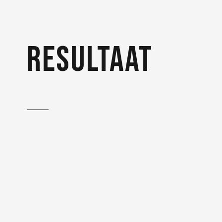
resultaat
De informatieve video is to
the point met voldoende
rust om alles stap voor stap
uit te leggen.