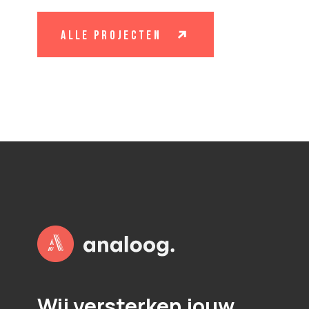
alle projecten
P
L
O
T
S
Wij versterken jouw