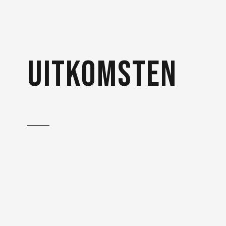
uitkomsten
De animaties zijn gebruikt
op de website van
Springlife en tijdens
evenementen en
presentaties.