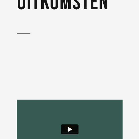
uitkomsten
Naast de volledige
animatie maakten we een
supermontage voor een
social short.