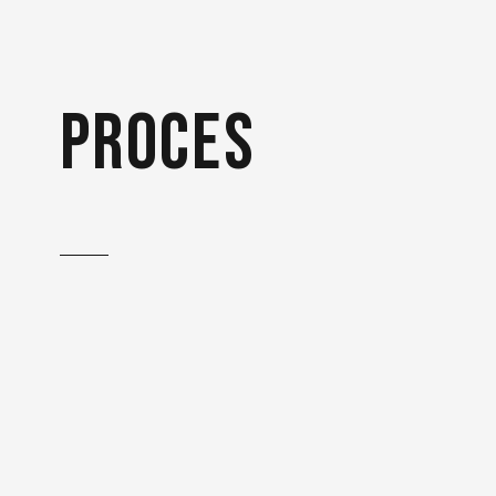
proces
Het was belangrijk om de
CIC huisstijl toe te passen.