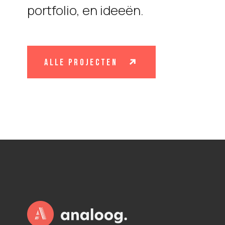
portfolio, en ideeën.
alle projecten
P
L
O
T
S