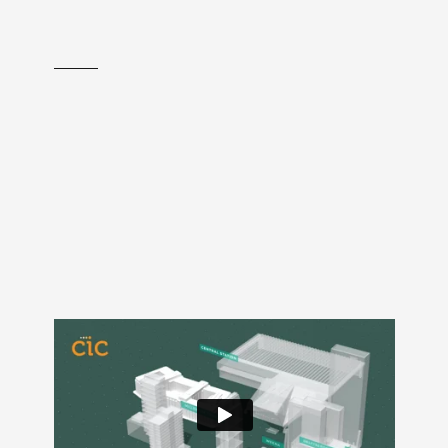
De animatie is opgebouwd
door losse elementen één
voor één binnen te halen.