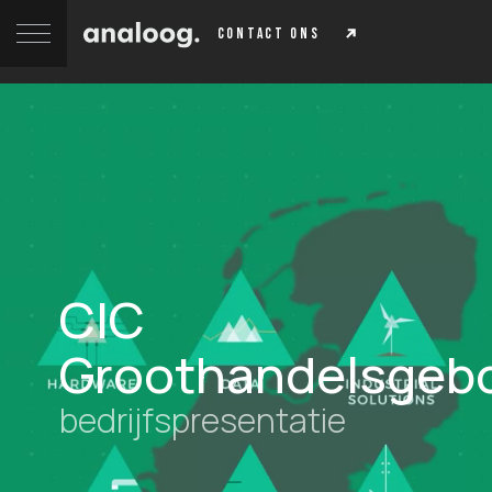
contact ons
CIC
Groothandelsgeb
bedrijfspresentatie