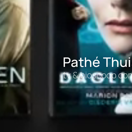
Pathé Thui
tv & bioscoop co