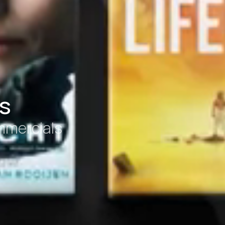
s
mmercials